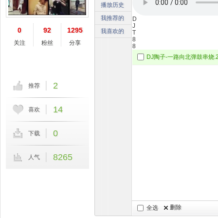
播放历史
我推荐的
D
J
0
92
1295
我喜欢的
T
8
关注
粉丝
分享
8
DJ陶子-一路向北弹鼓串烧.20
2
推荐
14
喜欢
0
下载
8265
人气
删除
全选