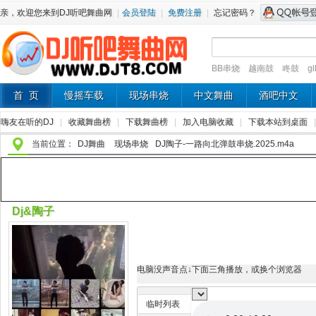
亲，欢迎您来到DJ听吧舞曲网
|
会员登陆
|
免费注册
|
忘记密码？
BB串烧
越南鼓
咚鼓
g
首 页
慢摇车载
现场串烧
中文舞曲
酒吧中文
嗨友在听的DJ
|
收藏舞曲榜
|
下载舞曲榜
|
加入电脑收藏
|
下载本站到桌面
当前位置：
DJ舞曲
现场串烧
DJ陶子-一路向北弹鼓串烧.2025.m4a
Dj&陶子
电脑没声音点↓下面三角播放，或换个浏览器
临时列表