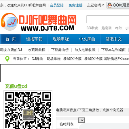
亲，欢迎您来到DJ听吧舞曲网
|
会员登陆
|
免费注册
|
忘记密码？
BB串烧
越南鼓
咚鼓
g
首 页
慢摇车载
现场串烧
中文舞曲
酒吧中文
嗨友在听的DJ
|
收藏舞曲榜
|
下载舞曲榜
|
加入电脑收藏
|
下载本站到桌面
当前位置：
DJ舞曲
现场串烧
恭城DJ冷漠 - 恭城DJ冷漠-国语伤感FKhou
充值u盘cd
电脑没声音点↓下面三角播放，或换个浏览器
临时列表