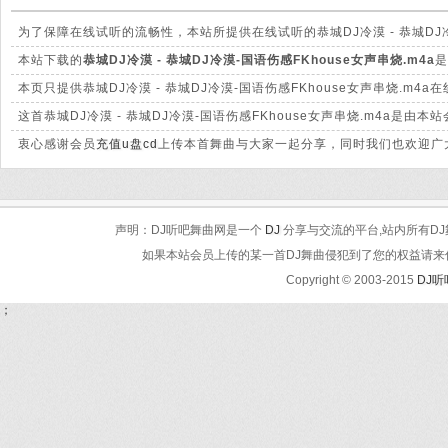
为了保障在线试听的流畅性，本站所提供在线试听的恭城DJ冷漠 - 恭城DJ冷
有很大的差别。
本站下载的
恭城DJ冷漠 - 恭城DJ冷漠-国语伤感FKhouse女声串烧.m4a
是
脆高清晰。
本页只提供恭城DJ冷漠 - 恭城DJ冷漠-国语伤感FKhouse女声串烧.
这首恭城DJ冷漠 - 恭城DJ冷漠-国语伤感FKhouse女声串烧.m4a
衷心感谢会员
充值u盘cd
上传本首舞曲与大家一起分享，同时我们也欢迎广大
声明：DJ听吧舞曲网是一个
DJ
分享与交流的平台,站内所有DJ
如果本站会员上传的某一首DJ舞曲侵犯到了您的权益请来信告知
Copyright © 2003-2015
DJ
；