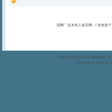
囧啊```还木有人留言啊- -! 您来留
本站仅提供音乐作品DJ版本的推广
Copyright © 2002-2014