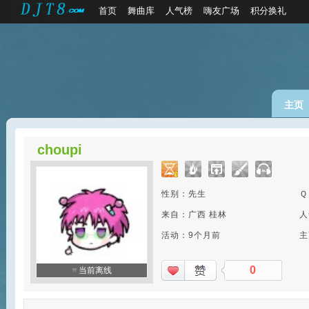
首页
舞曲库
人气榜
嗨友广场
积分换礼
主页
choupi
性别：先生
Ｑ
来自：广西 桂林
人
活动：9个月前
主
0
当前离线