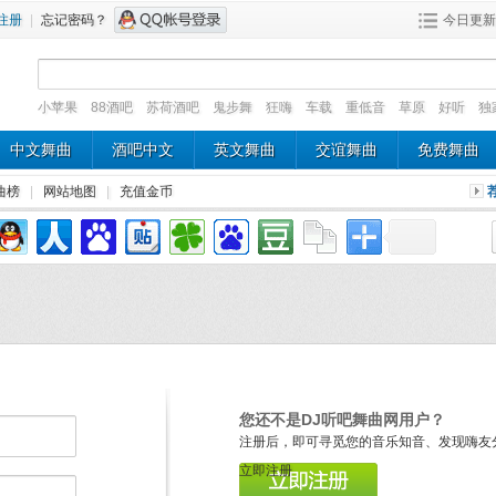
注册
|
忘记密码？
今日更新
小苹果
88酒吧
苏荷酒吧
鬼步舞
狂嗨
车载
重低音
草原
好听
独
中文舞曲
酒吧中文
英文舞曲
交谊舞曲
免费舞曲
曲榜
|
网站地图
|
充值金币
您还不是DJ听吧舞曲网用户？
注册后，即可寻觅您的音乐知音、发现嗨友
立即注册