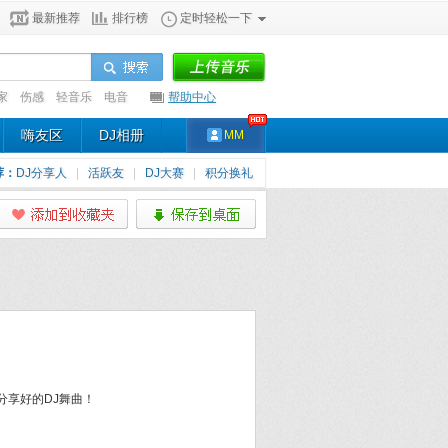
最新推荐
排行榜
定时轻松一下
家
伤感
轻音乐
电音
帮助中心
嗨友区
DJ相册
MM
荐：
DJ分享人
|
活跃友
|
DJ大赛
|
积分换礼
分享好的DJ舞曲！