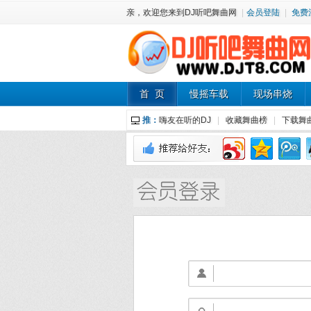
亲，欢迎您来到DJ听吧舞曲网
|
会员登陆
|
免费
首 页
慢摇车载
现场串烧
推：
嗨友在听的DJ
|
收藏舞曲榜
|
下载舞