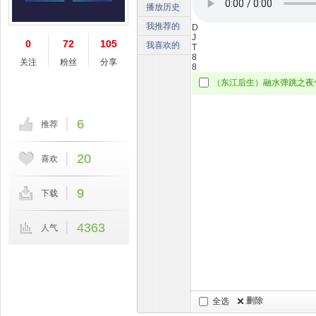
播放历史
我推荐的
D
J
0
72
105
我喜欢的
T
8
关注
粉丝
分享
8
6
推荐
20
喜欢
9
下载
4363
人气
删除
全选