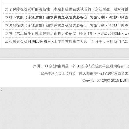
为了保障在线试听的流畅性，本站所提供在线试听的（东江后生）融水弹跳之夜包房必
质和本站提供下载的mp3文件有很大的差别。
本站下载的
（东江后生）融水弹跳之夜包房必备③_阿振订制 - 河池DJ阿杰Mix[w
320Kbps，音质方面绝对保证清脆高清晰。
本页只提供（东江后生）融水弹跳之夜包房必备③_阿振订制 - 河池DJ阿杰Mix
面下载。
这首（东江后生）融水弹跳之夜包房必备③_阿振订制 - 河池DJ阿杰Mix[w
我们会及时处理。
衷心感谢会员
河池DJ阿杰Mix
上传本首舞曲与大家一起分享，同时我们也欢
声明：DJ听吧舞曲网是一个
DJ
分享与交流的平台,站内所有DJ
如果本站会员上传的某一首DJ舞曲侵犯到了您的权益请来信告知
Copyright © 2003-2015
DJ
；