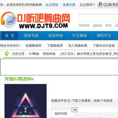
亲，欢迎您来到DJ听吧舞曲网
|
会员登陆
|
免费注册
|
忘记密码？
BB串烧
越南鼓
咚鼓
g
首 页
慢摇车载
现场串烧
中文舞曲
酒吧中文
嗨友在听的DJ
|
收藏舞曲榜
|
下载舞曲榜
|
加入电脑收藏
|
下载本站到桌面
当前位置：
DJ舞曲
现场串烧
（东江后生）融水弹跳之夜包房必备③_阿振订制 - 
河池DJ阿杰Mix
电脑没声音点↓下面三角播放，或换个浏览器
临时列表