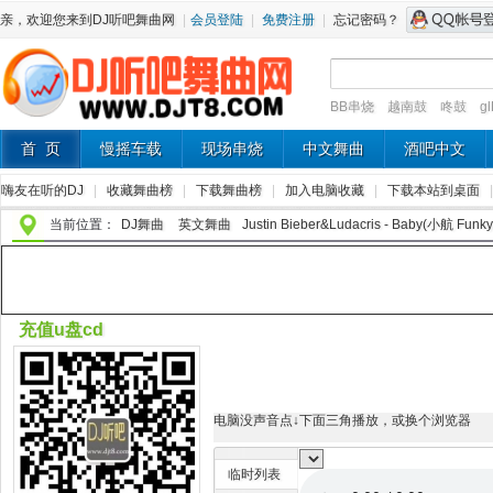
亲，欢迎您来到DJ听吧舞曲网
|
会员登陆
|
免费注册
|
忘记密码？
BB串烧
越南鼓
咚鼓
g
首 页
慢摇车载
现场串烧
中文舞曲
酒吧中文
嗨友在听的DJ
|
收藏舞曲榜
|
下载舞曲榜
|
加入电脑收藏
|
下载本站到桌面
当前位置：
DJ舞曲
英文舞曲
Justin Bieber&Ludacris - Baby(小航 Fun
充值u盘cd
电脑没声音点↓下面三角播放，或换个浏览器
临时列表