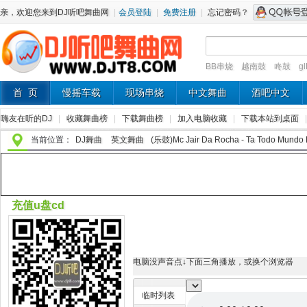
亲，欢迎您来到DJ听吧舞曲网
|
会员登陆
|
免费注册
|
忘记密码？
BB串烧
越南鼓
咚鼓
g
首 页
慢摇车载
现场串烧
中文舞曲
酒吧中文
嗨友在听的DJ
|
收藏舞曲榜
|
下载舞曲榜
|
加入电脑收藏
|
下载本站到桌面
当前位置：
DJ舞曲
英文舞曲
(乐鼓)Mc Jair Da Rocha - Ta Todo Mund
充值u盘cd
电脑没声音点↓下面三角播放，或换个浏览器
临时列表