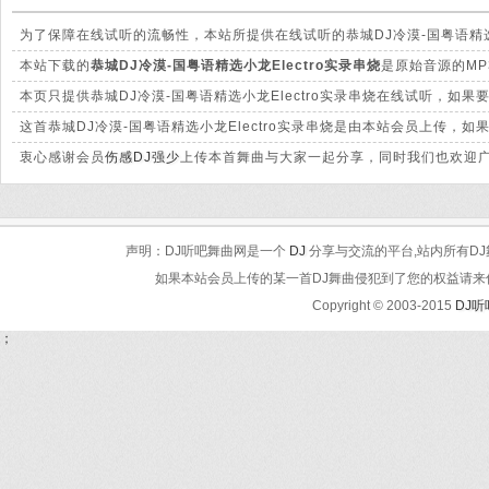
为了保障在线试听的流畅性，本站所提供在线试听的恭城DJ冷漠-国粤语精选
别。
本站下载的
恭城DJ冷漠-国粤语精选小龙Electro实录串烧
是原始音源的MP
本页只提供恭城DJ冷漠-国粤语精选小龙Electro实录串烧在线试听，如
这首恭城DJ冷漠-国粤语精选小龙Electro实录串烧是由本站会员上传
衷心感谢会员
伤感DJ强少
上传本首舞曲与大家一起分享，同时我们也欢迎广
声明：DJ听吧舞曲网是一个
DJ
分享与交流的平台,站内所有DJ
如果本站会员上传的某一首DJ舞曲侵犯到了您的权益请来信告知
Copyright © 2003-2015
DJ
；