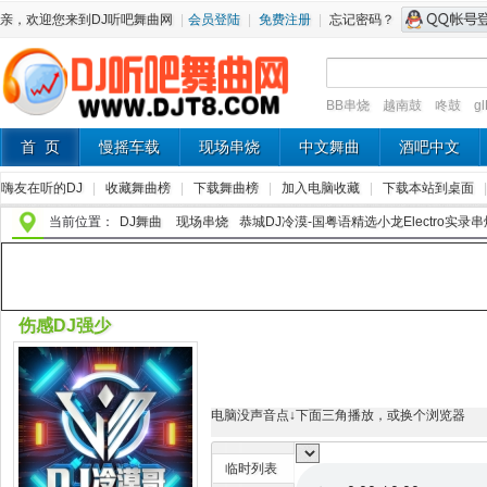
亲，欢迎您来到DJ听吧舞曲网
|
会员登陆
|
免费注册
|
忘记密码？
BB串烧
越南鼓
咚鼓
g
首 页
慢摇车载
现场串烧
中文舞曲
酒吧中文
嗨友在听的DJ
|
收藏舞曲榜
|
下载舞曲榜
|
加入电脑收藏
|
下载本站到桌面
当前位置：
DJ舞曲
现场串烧
恭城DJ冷漠-国粤语精选小龙Electro实录串
伤感DJ强少
电脑没声音点↓下面三角播放，或换个浏览器
临时列表