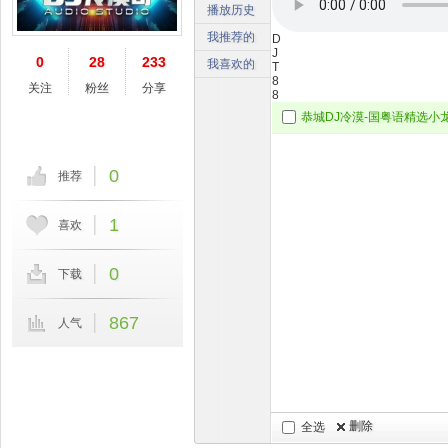
播放历史
我推荐的
D
J
0
28
233
我喜欢的
T
8
关注
粉丝
分享
8
恭城DJ冷漠-国粤语精选小龙E
0
推荐
1
喜欢
0
下载
867
人气
删除
全选