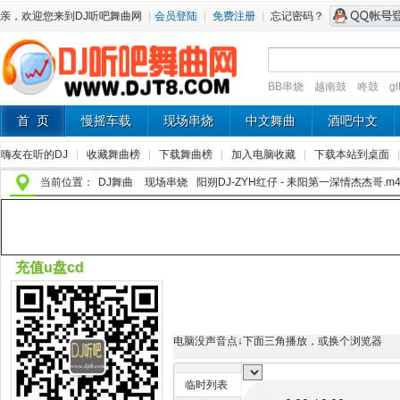
亲，欢迎您来到DJ听吧舞曲网
|
会员登陆
|
免费注册
|
忘记密码？
BB串烧
越南鼓
咚鼓
g
首 页
慢摇车载
现场串烧
中文舞曲
酒吧中文
嗨友在听的DJ
|
收藏舞曲榜
|
下载舞曲榜
|
加入电脑收藏
|
下载本站到桌面
当前位置：
DJ舞曲
现场串烧
阳朔DJ-ZYH红仔 - 耒阳第一深情杰杰哥.m4
充值u盘cd
电脑没声音点↓下面三角播放，或换个浏览器
临时列表