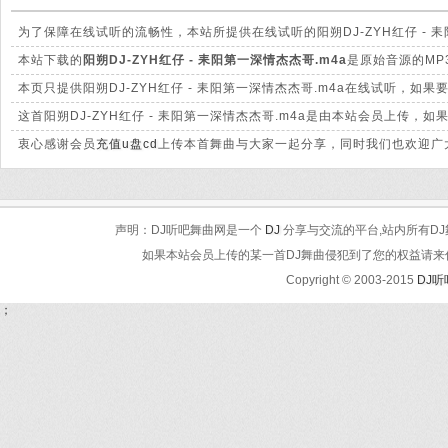
为了保障在线试听的流畅性，本站所提供在线试听的阳朔DJ-ZYH红仔 - 
别。
本站下载的
阳朔DJ-ZYH红仔 - 耒阳第一深情杰杰哥.m4a
是原始音源的MP
本页只提供阳朔DJ-ZYH红仔 - 耒阳第一深情杰杰哥.m4a在线试听，
这首阳朔DJ-ZYH红仔 - 耒阳第一深情杰杰哥.m4a是由本站会员上传
衷心感谢会员
充值u盘cd
上传本首舞曲与大家一起分享，同时我们也欢迎广大
声明：DJ听吧舞曲网是一个
DJ
分享与交流的平台,站内所有DJ
如果本站会员上传的某一首DJ舞曲侵犯到了您的权益请来信告知
Copyright © 2003-2015
DJ
；