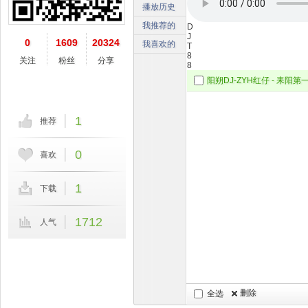
播放历史
我推荐的
D
J
0
1609
20324
我喜欢的
T
8
关注
粉丝
分享
8
阳朔DJ-ZYH红仔 - 耒阳第
1
推荐
0
喜欢
1
下载
1712
人气
删除
全选