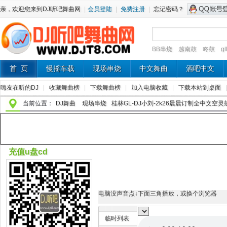
亲，欢迎您来到DJ听吧舞曲网
|
会员登陆
|
免费注册
|
忘记密码？
BB串烧
越南鼓
咚鼓
g
首 页
慢摇车载
现场串烧
中文舞曲
酒吧中文
嗨友在听的DJ
|
收藏舞曲榜
|
下载舞曲榜
|
加入电脑收藏
|
下载本站到桌面
当前位置：
DJ舞曲
现场串烧
桂林GL-DJ小刘-2k26晨晨订制全中文空灵鼓
充值u盘cd
电脑没声音点↓下面三角播放，或换个浏览器
临时列表