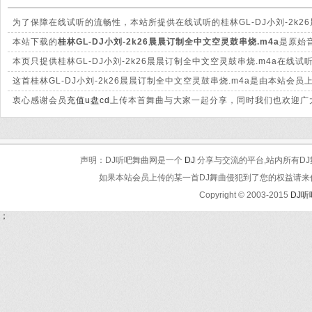
为了保障在线试听的流畅性，本站所提供在线试听的桂林GL-DJ小刘-2k2
大的差别。
本站下载的
桂林GL-DJ小刘-2k26晨晨订制全中文空灵鼓串烧.m4a
是原始音
晰。
本页只提供桂林GL-DJ小刘-2k26晨晨订制全中文空灵鼓串烧.m4a在
这首桂林GL-DJ小刘-2k26晨晨订制全中文空灵鼓串烧.m4a是由本站
衷心感谢会员
充值u盘cd
上传本首舞曲与大家一起分享，同时我们也欢迎广大
声明：DJ听吧舞曲网是一个
DJ
分享与交流的平台,站内所有DJ
如果本站会员上传的某一首DJ舞曲侵犯到了您的权益请来信告知
Copyright © 2003-2015
DJ
；