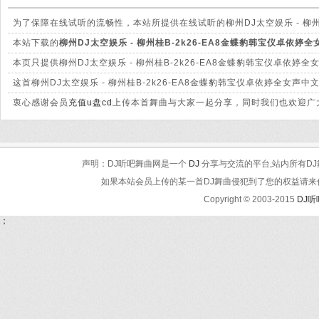
为了保障在线试听的流畅性，本站所提供在线试听的柳州DJ太空娱乐 - 柳州桂B
其音质和本站提供下载的mp3文件有很大的差别。
本站下载的
柳州DJ太空娱乐 - 柳州桂B-2k26-EA8金蝶豹韩宝仪卓依婷全女
320Kbps，音质方面绝对保证清脆高清晰。
本页只提供柳州DJ太空娱乐 - 柳州桂B-2k26-EA8金蝶豹韩宝仪卓依婷全
载页面下载。
这首柳州DJ太空娱乐 - 柳州桂B-2k26-EA8金蝶豹韩宝仪卓依婷全女声
系，我们会及时处理。
衷心感谢会员
充值u盘cd
上传本首舞曲与大家一起分享，同时我们也欢迎广大
声明：DJ听吧舞曲网是一个
DJ
分享与交流的平台,站内所有DJ
如果本站会员上传的某一首DJ舞曲侵犯到了您的权益请来信告知
Copyright © 2003-2015
DJ
；