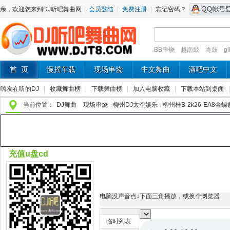
亲，欢迎您来到DJ听吧舞曲网
|
会员登陆
|
免费注册
|
忘记密码？
BB串烧
越南鼓
咚鼓
g
首 页
慢摇车载
现场串烧
中文舞曲
酒吧中文
嗨友在听的DJ
|
收藏舞曲榜
|
下载舞曲榜
|
加入电脑收藏
|
下载本站到桌面
当前位置：
DJ舞曲
现场串烧
柳州DJ太空娱乐 - 柳州桂B-2k26-EA8金
充值u盘cd
电脑没声音点↓下面三角播放，或换个浏览器
临时列表