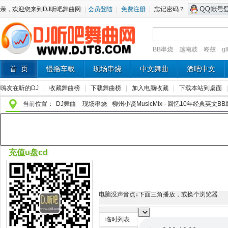
亲，欢迎您来到DJ听吧舞曲网
|
会员登陆
|
免费注册
|
忘记密码？
BB串烧
越南鼓
咚鼓
g
首 页
慢摇车载
现场串烧
中文舞曲
酒吧中文
嗨友在听的DJ
|
收藏舞曲榜
|
下载舞曲榜
|
加入电脑收藏
|
下载本站到桌面
当前位置：
DJ舞曲
现场串烧
柳州小贤MusicMix - 回忆10年经典英文BB鼓-
充值u盘cd
电脑没声音点↓下面三角播放，或换个浏览器
临时列表