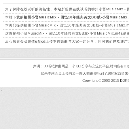
为了保障在线试听的流畅性，本站所提供在线试听的柳州小贤MusicMix - 
mp3文件有很大的差别。
本站下载的
柳州小贤MusicMix - 回忆10年经典英文BB鼓-小贤MusicMix.
保证清脆高清晰。
本页只提供柳州小贤MusicMix - 回忆10年经典英文BB鼓-小贤Musi
这首柳州小贤MusicMix - 回忆10年经典英文BB鼓-小贤MusicM
衷心感谢会员
充值u盘cd
上传本首舞曲与大家一起分享，同时我们也欢迎广大
声明：DJ听吧舞曲网是一个
DJ
分享与交流的平台,站内所有DJ
如果本站会员上传的某一首DJ舞曲侵犯到了您的权益请来信告知
Copyright © 2003-2015
DJ
；