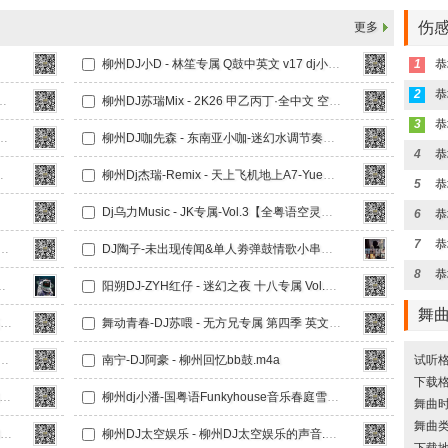
伤感
更多
柳州DJ小D - 林笙专属 Q鼓中英文 v17 dj小D.m4a
1
恭
2
 澳门之夜-KK全遗憾情歌.m4a
柳州DJ苏瑞Mix - 2K26 甲乙丙丁·全中文 空灵鼓串烧.m4a
3
恭
6上半年迷幻总结【DJ斯斯大放送Nol.4】.m4a
柳州DJ咖先森 - 东南亚小咖-迷幻水调节奏【全英文Funky House 系列】竹子串烧《广西龙仔专属定制》.m4a
4
恭
后我只能奔跑.m4a
柳州Dj杰瑞-Remix - 天上飞机地上A7-YueB专属.m4a
5
Dj乌力Music - JK专属-Vol.3【全粤语空灵鼓串烧】.m4a
6
恭
7
恭
c - Axin专属-Vol.6（中英文Q鼓）.m4a
DJ陶子-未出现传闻&单人劵弹鼓情歌小串烧.m4a
8
恭
漫ProHuouse中文串烧
阳朔DJ-ZYH红仔 - 迷幻之夜 十八专属 Vol.4【阳朔DJ-ZYH】.m4a
舞
舞动青春-DJ苏喂 - 无方兄专属-第三季 中英文Q鼓 我要验牌.m4a
舞动青春-DJ苏喂 - 无方兄专属 第四季 英文Q鼓Sta加强版 xin2026 Mix.m4a
【杰歌专属】迷幻之夜·全英文弹跳上冲Funky Hosue.m4a
南宁-DJ阿豪 - 柳州回忆bb鼓.m4a
试听格
下载格
j小潘-国粤语FunkyHouse音乐打碟偏爱空灵鼓DJ车载串烧.m4a
柳州dj小潘-国粤语Funkyhouse音乐春庭雪车载dj串烧.m4a
舞曲时长
舞曲
柳州DJ小D - VIP 小鹿鹿专属 中英文Q鼓 v30（dj小D).m4a
柳州DJ太空娱乐 - 柳州DJ太空娱乐的声音.m4a