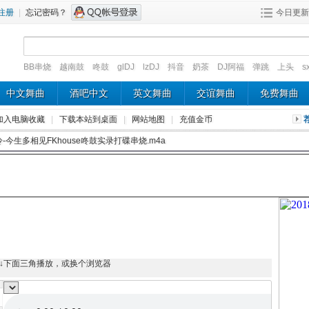
注册
|
忘记密码？
今日更新
BB串烧
越南鼓
咚鼓
glDJ
lzDJ
抖音
奶茶
DJ阿福
弹跳
上头
s
中文舞曲
酒吧中文
英文舞曲
交谊舞曲
免费舞曲
加入电脑收藏
|
下载本站到桌面
|
网站地图
|
充值金币
冷-今生多相见FKhouse咚鼓实录打碟串烧.m4a
↓下面三角播放，或换个浏览器