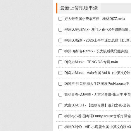
最新上传现场串烧
好大哥专属小费拿不停 - 桂林DjZZ.m4a
柳州DJ苏瑞Mix -
柳州DJ斯斯 - 202
柳州Dj杰瑞-Remix - 长大以
Dj乌力Music - TENG DA 专属.m4a
Dj乌力Musi
Dj阿所-抖音热播人生路漫
武宣DJ-CJH - 
柳州d