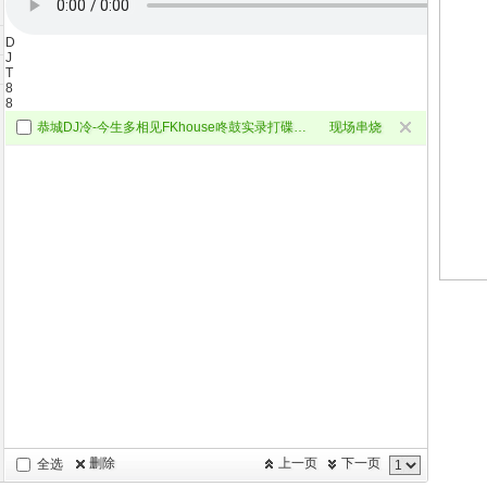
D
J
T
8
8
恭城DJ冷-今生多相见FKhouse咚鼓实录打碟串烧.m4a
现场串烧
删除
上一页
下一页
全选