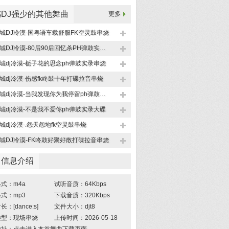
DJ强少的其他舞曲
更多
城DJ冷漠-国粤语车载舒服FK空灵鼓串烧
恭城DJ冷漠-80后90后回忆杀PH弹鼓实录串烧
城dj冷漠-栀子花的思念ph弹鼓实录串烧
城dj冷漠-伤感fk咚鼓十年打碟拉音串烧
恭城dj冷漠-当我发现你为我停留ph弹鼓串烧
城dj冷漠-不是我不爱你ph弹鼓实录大碟
城dj冷漠-.怨天怨地fk空灵鼓串烧
城DJ冷漠-FK咚鼓好聚好散打碟拉音串烧
曲信息介绍
式：m4a
试听音质：64Kbps
式：mp3
下载音质：320Kbps
：[dance:s]
文件大小：djt8
类型：现场串烧
上传时间：2026-05-18