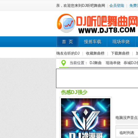
亲，欢迎您来到DJ听吧舞曲网
|
会员登陆
|
免费
首 页
慢摇车载
现场串烧
嗨友在听的DJ
|
收藏舞曲榜
|
下载舞曲榜
|
当前位置：
DJ舞曲
现场串烧
恭城DJ
伤感DJ强少
电脑没声音点
临时列表