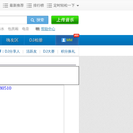
最新推荐
排行榜
定时轻松一下
x水
包房厢
电音
帮助中心
嗨友区
DJ相册
MM
荐：
DJ分享人
|
活跃友
|
DJ大赛
|
积分换礼