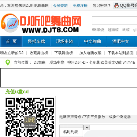
亲，欢迎您来到DJ听吧舞曲网
|
会员登陆
|
免费注册
|
忘记密码？
BB串烧
越南鼓
咚鼓
g
首 页
慢摇车载
现场串烧
中文舞曲
酒吧中文
嗨友在听的DJ
|
收藏舞曲榜
|
下载舞曲榜
|
加入电脑收藏
|
下载本站到桌面
当前位置：
DJ舞曲
现场串烧
柳州DJ小D - 七专属 欧美英文Q鼓 v4.m4a
充值u盘cd
电脑没声音点↓下面三角播放，或换个浏览器
临时列表