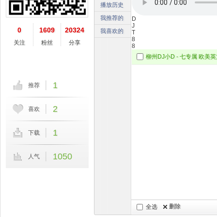
播放历史
我推荐的
D
J
0
1609
20324
我喜欢的
T
8
关注
粉丝
分享
8
柳州DJ小D - 七专属 欧美英文
1
推荐
2
喜欢
1
下载
1050
人气
删除
全选