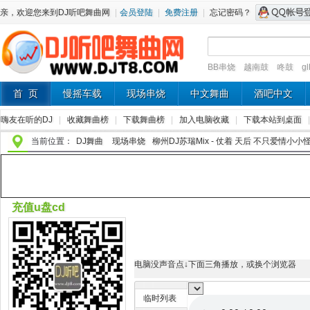
亲，欢迎您来到DJ听吧舞曲网
|
会员登陆
|
免费注册
|
忘记密码？
BB串烧
越南鼓
咚鼓
g
首 页
慢摇车载
现场串烧
中文舞曲
酒吧中文
嗨友在听的DJ
|
收藏舞曲榜
|
下载舞曲榜
|
加入电脑收藏
|
下载本站到桌面
当前位置：
DJ舞曲
现场串烧
柳州DJ苏瑞Mix - 仗着 天后 不只爱情小小怪
充值u盘cd
电脑没声音点↓下面三角播放，或换个浏览器
临时列表