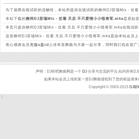
为了保障在线试听的流畅性，本站所提供在线试听的柳州DJ苏瑞Mix - 仗
大的差别。
本站下载的
柳州DJ苏瑞Mix - 仗着 天后 不只爱情小小怪将军.m4a
是原始音
晰。
本页只提供柳州DJ苏瑞Mix - 仗着 天后 不只爱情小小怪将军.m4a在
这首柳州DJ苏瑞Mix - 仗着 天后 不只爱情小小怪将军.m4a是由本
衷心感谢会员
充值u盘cd
上传本首舞曲与大家一起分享，同时我们也欢迎广大
声明：DJ听吧舞曲网是一个
DJ
分享与交流的平台,站内所有DJ
如果本站会员上传的某一首DJ舞曲侵犯到了您的权益请来信告知
Copyright © 2003-2015
DJ
；