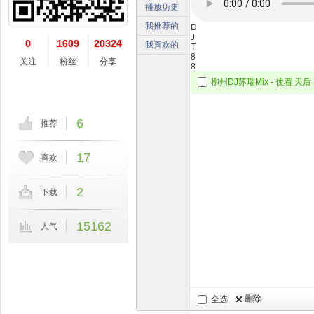
播放历史
我推荐的
D
J
0
1609
20324
我喜欢的
T
8
关注
粉丝
分享
8
6
推荐
17
喜欢
2
下载
15162
人气
删除
全选