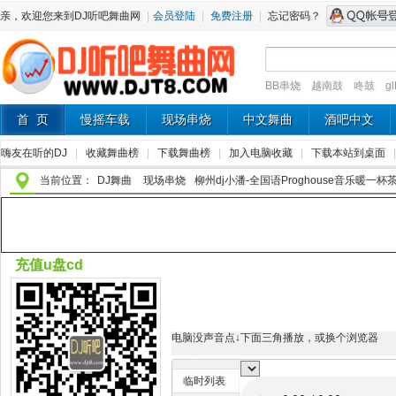
亲，欢迎您来到DJ听吧舞曲网
|
会员登陆
|
免费注册
|
忘记密码？
BB串烧
越南鼓
咚鼓
g
首 页
慢摇车载
现场串烧
中文舞曲
酒吧中文
嗨友在听的DJ
|
收藏舞曲榜
|
下载舞曲榜
|
加入电脑收藏
|
下载本站到桌面
当前位置：
DJ舞曲
现场串烧
柳州dj小潘-全国语Proghouse音乐暖一杯茶
充值u盘cd
电脑没声音点↓下面三角播放，或换个浏览器
临时列表