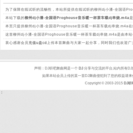
为了保障在线试听的流畅性，本站所提供在线试听的柳州dj小潘-全国语Prog
件有很大的差别。
本站下载的
柳州dj小潘-全国语Proghouse音乐暖一杯茶车载dj串烧.m4a
是
脆高清晰。
本页只提供柳州dj小潘-全国语Proghouse音乐暖一杯茶车载dj串烧.
这首柳州dj小潘-全国语Proghouse音乐暖一杯茶车载dj串烧.m4a
衷心感谢会员
充值u盘cd
上传本首舞曲与大家一起分享，同时我们也欢迎广大
声明：DJ听吧舞曲网是一个
DJ
分享与交流的平台,站内所有DJ
如果本站会员上传的某一首DJ舞曲侵犯到了您的权益请来信告知
Copyright © 2003-2015
DJ
；