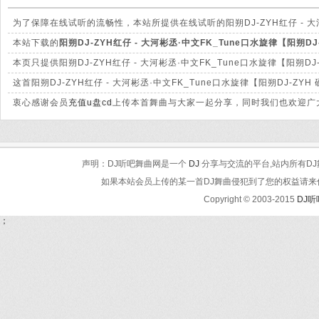
为了保障在线试听的流畅性，本站所提供在线试听的阳朔DJ-ZYH红仔 - 大河
本站提供下载的mp3文件有很大的差别。
本站下载的
阳朔DJ-ZYH红仔 - 大河彬丞·中文FK_Tune口水旋律【阳朔DJ
320Kbps，音质方面绝对保证清脆高清晰。
本页只提供阳朔DJ-ZYH红仔 - 大河彬丞·中文FK_Tune口水旋律【阳
载。
这首阳朔DJ-ZYH红仔 - 大河彬丞·中文FK_Tune口水旋律【阳朔DJ
会及时处理。
衷心感谢会员
充值u盘cd
上传本首舞曲与大家一起分享，同时我们也欢迎广大
声明：DJ听吧舞曲网是一个
DJ
分享与交流的平台,站内所有DJ
如果本站会员上传的某一首DJ舞曲侵犯到了您的权益请来信告知
Copyright © 2003-2015
DJ
；