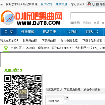
亲，欢迎您来到DJ听吧舞曲网
|
会员登陆
|
免费注册
|
忘记密码？
BB串烧
越南鼓
咚鼓
g
首 页
慢摇车载
现场串烧
中文舞曲
酒吧中文
嗨友在听的DJ
|
收藏舞曲榜
|
下载舞曲榜
|
加入电脑收藏
|
下载本站到桌面
当前位置：
DJ舞曲
现场串烧
阳朔DJ-ZYH红仔 - 大河彬丞·中文FK_Tu
充值u盘cd
电脑没声音点↓下面三角播放，或换个浏览器
临时列表