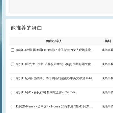
他推荐的舞曲
舞曲/分享人
类别
恭城DJ冷漠-国粤语Electro你下辈子做我的女人现场实录拉音串
现场串
柳州DJ屋先生 - 柳州-温馨提示嗨死不负责 柳州包厢文化迷幻串烧专辑第三期.m4a
现场串
柳州DJ苏瑞- 墨西哥升爷专属迷幻越南鼓中英文串烧.m4a
现场串
柳州DJ小D - 秦枫订制 越南鼓全弹2024.m4a
现场串
Dj阿东-Remix - 全中文FK House 罗总专属订制-Dj阿东.m4a
现场串