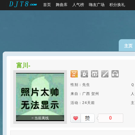
首页
舞曲库
人气榜
嗨友广场
积分换礼
主页
富川-
性别：先生
Ｑ
来自：广西 贺州
人
活动：24天前
主
0
当前离线