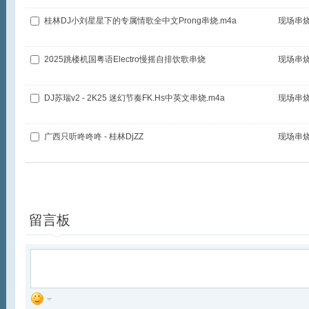
桂林DJ小刘星星下的专属情歌全中文Prong串烧.m4a
现场串
2025跳楼机国粤语Electro慢摇自排饮歌串烧
现场串
DJ苏瑞v2 - 2K25 迷幻节奏FK.Hs中英文串烧.m4a
现场串
广西只听咚咚咚 - 桂林DjZZ
现场串
全选
播放
加入列表
留言板