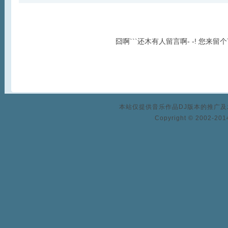
囧啊```还木有人留言啊- -! 您来留
本站仅提供音乐作品DJ版本的推广
Copyright © 2002-2014