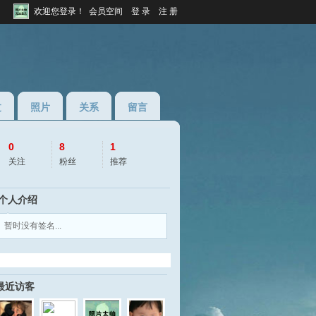
欢迎您登录！
会员空间
登 录
注 册
过
照片
关系
留言
0
8
1
关注
粉丝
推荐
个人介绍
◆
◆
暂时没有签名...
/index/1715550381
最近访客