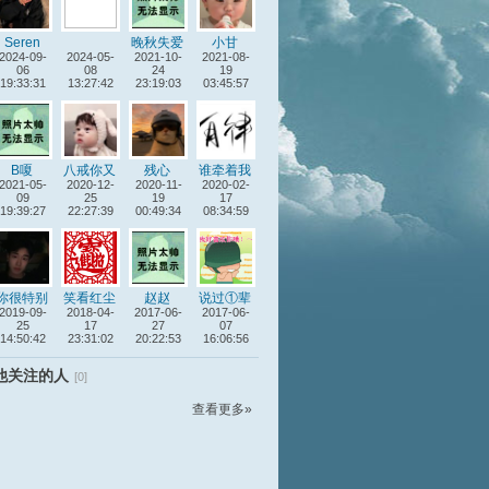
Seren
晚秋失爱
小甘
2024-09-
2024-05-
2021-10-
意
2021-08-
06
08
24
19
19:33:31
13:27:42
23:19:03
03:45:57
B嗄
八戒你又
残心
谁牵着我
2021-05-
2020-12-
调皮
2020-11-
2020-02-
的狗
09
25
19
17
19:39:27
22:27:39
00:49:34
08:34:59
你很特别
笑看红尘
赵赵
说过①辈
2019-09-
2018-04-
2017-06-
2017-06-
子
25
17
27
07
14:50:42
23:31:02
20:22:53
16:06:56
他关注的人
[0]
查看更多»