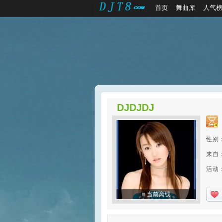
首页
舞曲库
人气
DJDJDJ
性别
来自
活动：2
当前离线