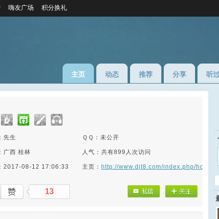
榜
嗨友广场
积分换礼
主页
动态
推荐
分享
听
：先生
ＱＱ：未公开
：广西 桂林
人气：共有899人次访问
017-08-12 17:06:33
主页：
http://www.djt8.com/index.php/home
13