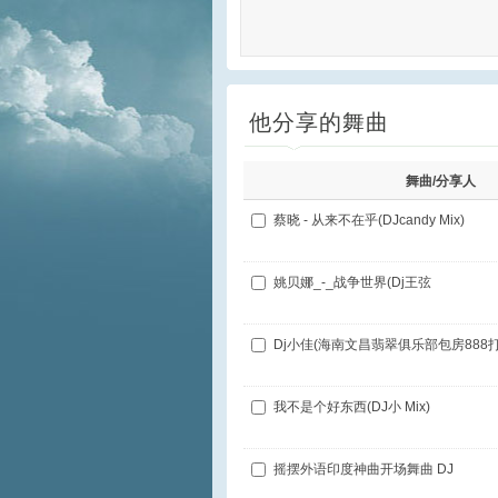
他分享的舞曲
舞曲/分享人
蔡晓 - 从来不在乎(DJcandy Mix)
姚贝娜_-_战争世界(Dj王弦
Dj小佳(海南文昌翡翠俱乐部包房888打
我不是个好东西(DJ小 Mix)
摇摆外语印度神曲开场舞曲 DJ