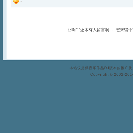
囧啊```还木有人留言啊- -! 您来留
本站仅提供音乐作品DJ版本的推广
Copyright © 2002-2014