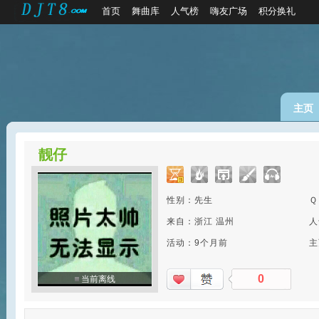
首页
舞曲库
人气榜
嗨友广场
积分换礼
主页
靓仔
性别：先生
Ｑ
来自：浙江 温州
人
活动：9个月前
主
0
当前离线