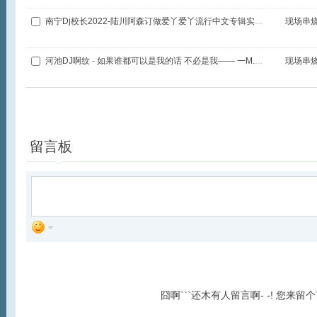
南宁Dj校长2022-陆川阿森订做爱丫爱丫流行中文专辑实录打碟串烧.m4a
现场串
河池DJ啊纹 - 如果谁都可以是我的话 不必是我—— 一M.m4a
现场串
全选
播放
加入列表
留言板
囧啊```还木有人留言啊- -! 您来留