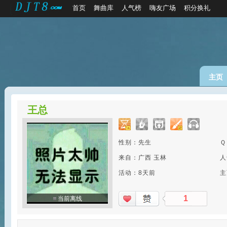
首页
舞曲库
人气榜
嗨友广场
积分换礼
主页
王总
性别：先生
Ｑ
来自：广西 玉林
人
活动：8天前
主
1
当前离线