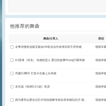
他推荐的舞曲
舞曲/分享人
类别
全粤语慢歌连版宝丽金HK歌后自作多情百听不厌串烧
慢摇车
DJ亚锋（坦克） 伤感的恋人 爱过的故事Prong打碟串烧
现场串
乔建DJ啊升 打造今生缘上头串烧
现场串
未完成《桂林DJ小赵》私货
现场串
因为爱所以爱在记忆中找你跳舞专辑实录串烧Dj石仔-国粤语Club音乐.m4a
现场串