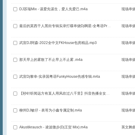
DJ苏瑞Mix - 谋爱先谋生，爱人先爱己.m4a
现场串
最后的莫西干人黑街专辑实录打碟串烧Dj啊星-全粤语ProgHouse
现场串
武宣DJ阿森-2022全中文FKHouse包房精品.mp3
现场串
那天早上的雾散了不止早上不止雾..m4a
现场串
武宣Dj黎幸-实录国粤语FunkyHouse伤感专辑.m4a
现场串
【秒针听闻远方有某人用风吹过八千里】抖音热播全女声DJ健锋-筑梦订制.m4a
现场串
柳州DJ敏仔 - 表哥为小鑫专属定制.m4a
现场串
Akustikrausch - 凌波微步(Dj王贺 Mix).m4a
英文舞