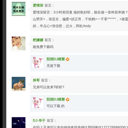
爱情深
留言：
爱情深留言：3小时前回复 做的歌好听，能在做一首咚鼓串烧？
山劈开+，张芸京，偏爱+邰正宵，千纸鹤+一千零******，+
的，半点心+张信哲，过火，阿杜Andy
粑娜娜
留言：
能免费下载吗
阳朔DJ瞎掰
充值下载
帅哥
留言：
兄弟可以发来T听听?
阳朔DJ瞎掰
可以下载 的
DJ-华子
留言：
在吗？兄弟可以发你做张咚鼓串烧比我吗微信13727899800