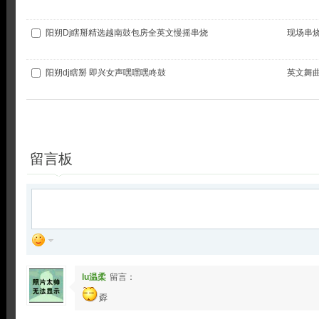
阳朔Dj瞎掰精选越南鼓包房全英文慢摇串烧
现场串
阳朔dj瞎掰 即兴女声嘿嘿嘿咚鼓
英文舞
全选
播放
加入列表
留言板
lu温柔
留言：
孬