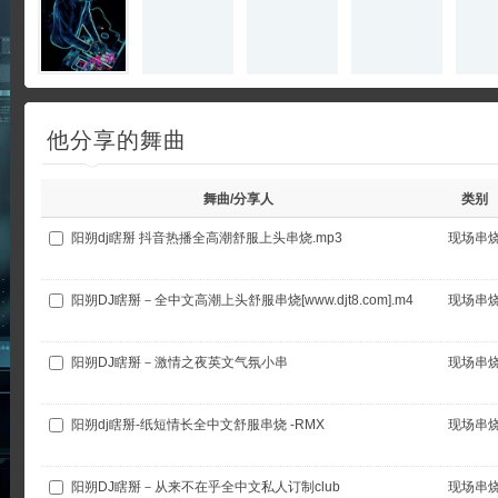
他分享的舞曲
舞曲/分享人
类别
阳朔dj瞎掰 抖音热播全高潮舒服上头串烧.mp3
现场串
阳朔DJ瞎掰－全中文高潮上头舒服串烧[www.djt8.com].m4
现场串
阳朔DJ瞎掰－激情之夜英文气氛小串
现场串
阳朔dj瞎掰-纸短情长全中文舒服串烧 -RMX
现场串
阳朔DJ瞎掰－从来不在乎全中文私人订制club
现场串