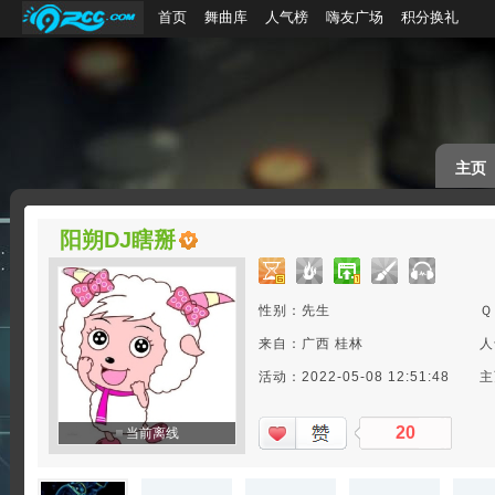
首页
舞曲库
人气榜
嗨友广场
积分换礼
主页
阳朔DJ瞎掰
性别：先生
Ｑ
来自：广西 桂林
人
活动：2022-05-08 12:51:48
主
20
当前离线