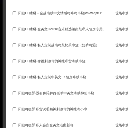
阳朔DJ瞎掰－全越南鼓中文情感咚咚咚串烧[www.djt8.com].m4a
现场串
阳朔DJ瞎掰-全英文House音乐精选越南鼓私人包房专用[www.djt8.com].m4a
现场串
阳朔DJ瞎掰-私人定制越南咚鼓奶茶串烧（短裤嗨湿）
现场串
阳朔DJ瞎掰-弹跳刺激你的神经私货咚鼓串烧
现场串
阳朔DJ瞎掰-私人定制中英文FK包房咚鼓串烧
现场串
阳朔dj瞎掰-没有你陪伴好孤单中英文咚鼓神仙串烧
现场串
阳朔dj瞎掰 私货说唱精神刺激你的神经咚小串
现场串
阳朔dj瞎掰 私人会所全英文老曲新嗨
现场串