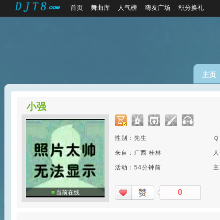
首页
舞曲库
人气榜
嗨友广场
积分换礼
主页
小强
性别：先生
Ｑ
来自：广西 桂林
人
活动：54分钟前
主
0
当前在线