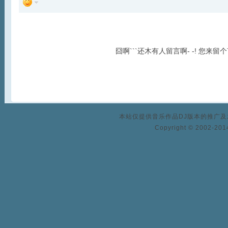
囧啊```还木有人留言啊- -! 您来留
本站仅提供音乐作品DJ版本的推广
Copyright © 2002-2014