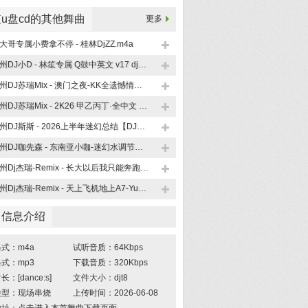
u盘cd的其他舞曲
更多
大哥专属小费拿不停 - 桂林DjZZ.m4a
柳州DJ小D - 林笙专属 Q鼓中英文 v17 dj小D.m4a
柳州DJ苏瑞Mix - 澳门之夜-KK全遗憾情歌.m4a
柳州DJ苏瑞Mix - 2K26 甲乙丙丁·全中文 空灵鼓串烧.m4a
柳州DJ斯斯 - 2026上半年迷幻总结【DJ斯斯大放送Nol.4】.m4a
柳州DJ咖先森 - 东南亚小咖-迷幻水调节奏【全英文Funky House 系列】竹子串烧《广西龙仔专属定制》.m4a
柳州Dj杰瑞-Remix - 长大以后我只能奔跑.m4a
柳州Dj杰瑞-Remix - 天上飞机地上A7-YueB专属.m4a
曲信息介绍
式：m4a
试听音质：64Kbps
式：mp3
下载音质：320Kbps
：[dance:s]
文件大小：djt8
类型：现场串烧
上传时间：2026-06-08