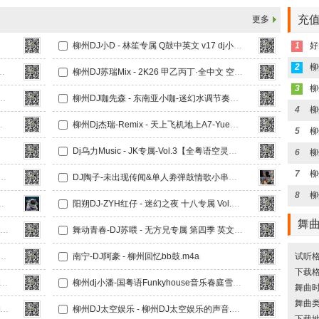
充值
更多
柳州DJ小D - 林笙专属 Q鼓中英文 v17 dj小D.m4a
1
好
2
 澳门之夜-KK全遗憾情歌.m4a
柳州DJ苏瑞Mix - 2K26 甲乙丙丁·全中文 空灵鼓串烧.m4a
3
6上半年迷幻总结【DJ斯斯大放送Nol.4】.m4a
柳州DJ咖先森 - 东南亚小咖-迷幻水调节奏【全英文Funky House 系列】竹子串烧《广西龙仔专属定制》.m4a
4
后我只能奔跑.m4a
柳州Dj杰瑞-Remix - 天上飞机地上A7-YueB专属.m4a
5
Dj乌力Music - JK专属-Vol.3【全粤语空灵鼓串烧】.m4a
6
7
c - Axin专属-Vol.6（中英文Q鼓）.m4a
DJ陶子-未出现传闻&单人劵弹鼓情歌小串烧.m4a
8
漫ProHuouse中文串烧
阳朔DJ-ZYH红仔 - 迷幻之夜 十八专属 Vol.4【阳朔DJ-ZYH】.m4a
舞
舞动青春-DJ苏喂 - 无方兄专属-第三季 中英文Q鼓 我要验牌.m4a
舞动青春-DJ苏喂 - 无方兄专属 第四季 英文Q鼓Sta加强版 xin2026 Mix.m4a
【杰歌专属】迷幻之夜·全英文弹跳上冲Funky Hosue.m4a
南宁-DJ阿豪 - 柳州回忆bb鼓.m4a
试听格
下载格
j小潘-国粤语FunkyHouse音乐打碟偏爱空灵鼓DJ车载串烧.m4a
柳州dj小潘-国粤语Funkyhouse音乐春庭雪车载dj串烧.m4a
舞曲时长
舞曲
柳州DJ小D - VIP 小鹿鹿专属 中英文Q鼓 v30（dj小D).m4a
柳州DJ太空娱乐 - 柳州DJ太空娱乐的声音.m4a