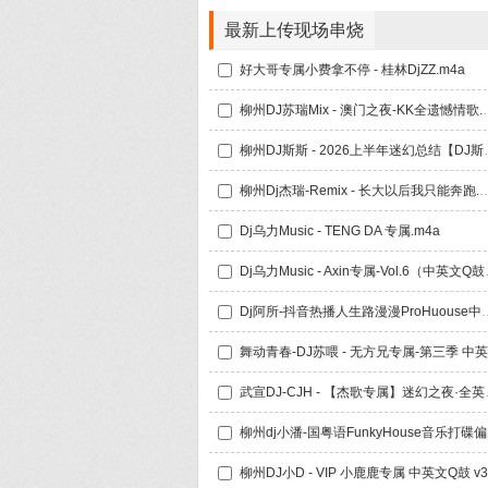
最新上传现场串烧
好大哥专属小费拿不停 - 桂林DjZZ.m4a
柳州DJ苏瑞Mix -
柳州DJ斯斯 - 202
柳州Dj杰瑞-Remix - 长大以
Dj乌力Music - TENG DA 专属.m4a
Dj乌力Musi
Dj阿所-抖音热播人生路漫
武宣DJ-CJH - 
柳州d