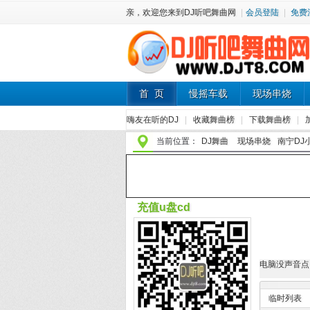
亲，欢迎您来到DJ听吧舞曲网
|
会员登陆
|
免费
首 页
慢摇车载
现场串烧
嗨友在听的DJ
|
收藏舞曲榜
|
下载舞曲榜
|
当前位置：
DJ舞曲
现场串烧
南宁DJ小
充值u盘cd
电脑没声音点
临时列表