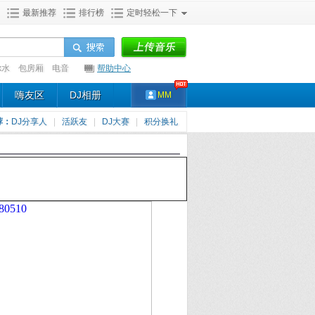
最新推荐
排行榜
定时轻松一下
x水
包房厢
电音
帮助中心
嗨友区
DJ相册
MM
荐：
DJ分享人
|
活跃友
|
DJ大赛
|
积分换礼