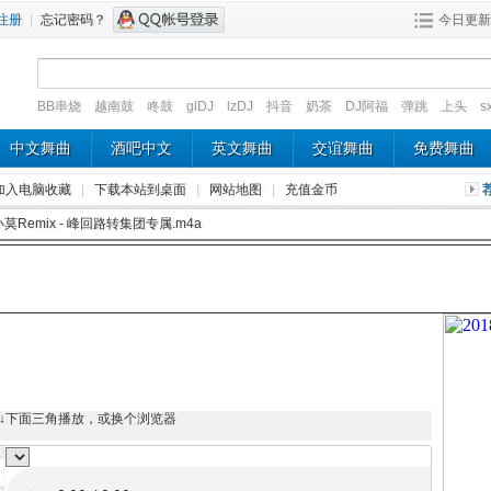
注册
|
忘记密码？
今日更新
BB串烧
越南鼓
咚鼓
glDJ
lzDJ
抖音
奶茶
DJ阿福
弹跳
上头
s
中文舞曲
酒吧中文
英文舞曲
交谊舞曲
免费舞曲
加入电脑收藏
|
下载本站到桌面
|
网站地图
|
充值金币
莫Remix - 峰回路转集团专属.m4a
↓下面三角播放，或换个浏览器