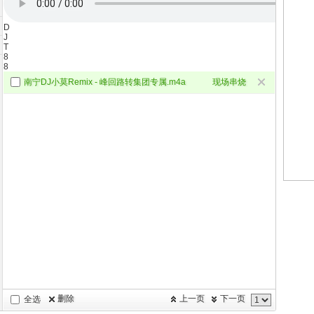
D
J
T
8
8
南宁DJ小莫Remix - 峰回路转集团专属.m4a
现场串烧
删除
上一页
下一页
全选