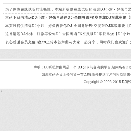
为了保障在线试听的流畅性，本站所提供在线试听的清远DJ小炜 - 好像再爱
站提供下载的mp3文件有很大的差别。
本站下载的
清远DJ小炜 - 好像再爱你DJ-全国粤语FK空灵鼓DJ车载串烧【
音质方面绝对保证清脆高清晰。
本页只提供清远DJ小炜 - 好像再爱你DJ-全国粤语FK空灵鼓DJ车载串烧
载。
这首清远DJ小炜 - 好像再爱你DJ-全国粤语FK空灵鼓DJ车载串烧【D
及时处理。
衷心感谢会员
充值u盘cd
上传本首舞曲与大家一起分享，同时我们也欢迎广大
声明：DJ听吧舞曲网是一个
DJ
分享与交流的平台,站内所有DJ
如果本站会员上传的某一首DJ舞曲侵犯到了您的权益请来信告知
Copyright © 2003-2015
DJ
；