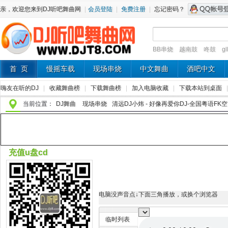
亲，欢迎您来到DJ听吧舞曲网
|
会员登陆
|
免费注册
|
忘记密码？
BB串烧
越南鼓
咚鼓
g
首 页
慢摇车载
现场串烧
中文舞曲
酒吧中文
嗨友在听的DJ
|
收藏舞曲榜
|
下载舞曲榜
|
加入电脑收藏
|
下载本站到桌面
当前位置：
DJ舞曲
现场串烧
清远DJ小炜 - 好像再爱你DJ-全国粤语FK
充值u盘cd
电脑没声音点↓下面三角播放，或换个浏览器
临时列表