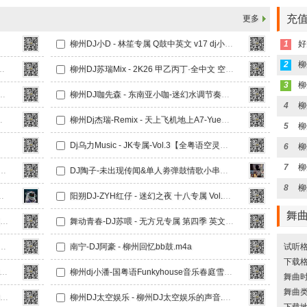
充值
更多
柳州DJ小D - 林笙专属 Q鼓中英文 v17 dj小D.m4a
1
好
2
 澳门之夜-KK全遗憾情歌.m4a
柳州DJ苏瑞Mix - 2K26 甲乙丙丁·全中文 空灵鼓串烧.m4a
3
6上半年迷幻总结【DJ斯斯大放送Nol.4】.m4a
柳州DJ咖先森 - 东南亚小咖-迷幻水调节奏【全英文Funky House 系列】竹子串烧《广西龙仔专属定制》.m4a
4
后我只能奔跑.m4a
柳州Dj杰瑞-Remix - 天上飞机地上A7-YueB专属.m4a
5
Dj乌力Music - JK专属-Vol.3【全粤语空灵鼓串烧】.m4a
6
7
c - Axin专属-Vol.6（中英文Q鼓）.m4a
DJ陶子-未出现传闻&单人劵弹鼓情歌小串烧.m4a
8
漫ProHuouse中文串烧
阳朔DJ-ZYH红仔 - 迷幻之夜 十八专属 Vol.4【阳朔DJ-ZYH】.m4a
舞
舞动青春-DJ苏喂 - 无方兄专属-第三季 中英文Q鼓 我要验牌.m4a
舞动青春-DJ苏喂 - 无方兄专属 第四季 英文Q鼓Sta加强版 xin2026 Mix.m4a
【杰歌专属】迷幻之夜·全英文弹跳上冲Funky Hosue.m4a
南宁-DJ阿豪 - 柳州回忆bb鼓.m4a
试听格
下载格
j小潘-国粤语FunkyHouse音乐打碟偏爱空灵鼓DJ车载串烧.m4a
柳州dj小潘-国粤语Funkyhouse音乐春庭雪车载dj串烧.m4a
舞曲时长
舞曲
柳州DJ小D - VIP 小鹿鹿专属 中英文Q鼓 v30（dj小D).m4a
柳州DJ太空娱乐 - 柳州DJ太空娱乐的声音.m4a