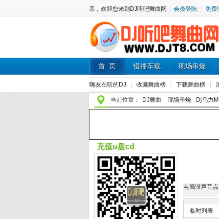
亲，欢迎您来到DJ听吧舞曲网
|
会员登陆
|
免费
首 页
慢摇车载
现场串烧
嗨友在听的DJ
|
收藏舞曲榜
|
下载舞曲榜
|
当前位置：
DJ舞曲
现场串烧
Dj乌力Mu
充值u盘cd
电脑没声音点
临时列表