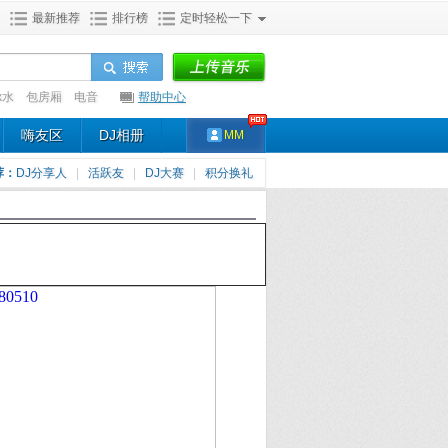
最新推荐
排行榜
定时轻松一下
x水
包房厢
电音
帮助中心
嗨友区
DJ相册
MM
荐：
DJ分享人
|
活跃友
|
DJ大赛
|
积分换礼