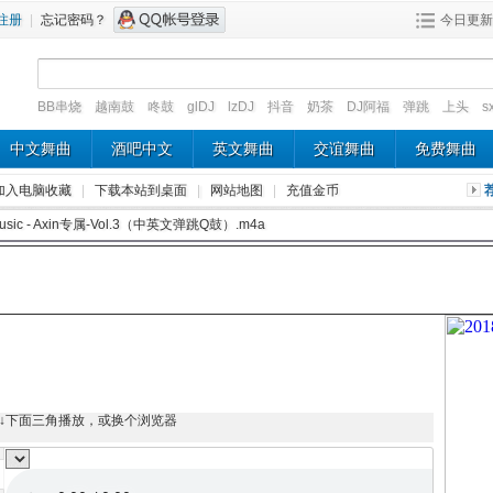
注册
|
忘记密码？
今日更新
BB串烧
越南鼓
咚鼓
glDJ
lzDJ
抖音
奶茶
DJ阿福
弹跳
上头
s
中文舞曲
酒吧中文
英文舞曲
交谊舞曲
免费舞曲
加入电脑收藏
|
下载本站到桌面
|
网站地图
|
充值金币
sic - Axin专属-Vol.3（中英文弹跳Q鼓）.m4a
↓下面三角播放，或换个浏览器