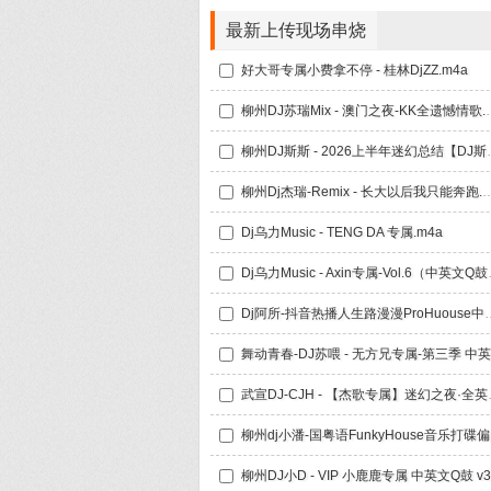
最新上传现场串烧
好大哥专属小费拿不停 - 桂林DjZZ.m4a
柳州DJ苏瑞Mix -
柳州DJ斯斯 - 202
柳州Dj杰瑞-Remix - 长大以
Dj乌力Music - TENG DA 专属.m4a
Dj乌力Musi
Dj阿所-抖音热播人生路漫
武宣DJ-CJH - 
柳州d