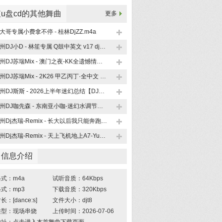
u盘cd的其他舞曲
更多
大哥专属小费拿不停 - 桂林DjZZ.m4a
柳州DJ小D - 林笙专属 Q鼓中英文 v17 dj小D.m4a
柳州DJ苏瑞Mix - 澳门之夜-KK全遗憾情歌.m4a
柳州DJ苏瑞Mix - 2K26 甲乙丙丁·全中文 空灵鼓串烧.m4a
柳州DJ斯斯 - 2026上半年迷幻总结【DJ斯斯大放送Nol.4】.m4a
柳州DJ咖先森 - 东南亚小咖-迷幻水调节奏【全英文Funky House 系列】竹子串烧《广西龙仔专属定制》.m4a
柳州Dj杰瑞-Remix - 长大以后我只能奔跑.m4a
柳州Dj杰瑞-Remix - 天上飞机地上A7-YueB专属.m4a
曲信息介绍
式：m4a
试听音质：64Kbps
式：mp3
下载音质：320Kbps
：[dance:s]
文件大小：djt8
类型：现场串烧
上传时间：2026-07-06