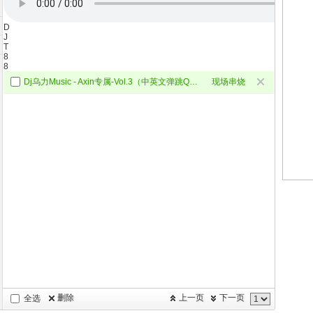
D
J
T
8
8
Dj乌力Music - Axin专属-Vol.3（中英文弹跳Q鼓）.m4a
现场串烧
删除
上一页
下一页
全选