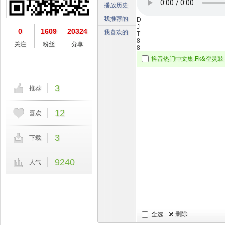
播放历史
我推荐的
D
J
0
1609
20324
我喜欢的
T
8
关注
粉丝
分享
8
抖音热门中文集.Fk&空灵鼓-柳
3
推荐
12
喜欢
3
下载
9240
人气
删除
全选