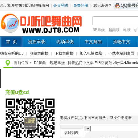
亲，欢迎您来到DJ听吧舞曲网
|
会员登陆
|
免费注册
|
忘记密码？
BB串烧
越南鼓
咚鼓
g
首 页
慢摇车载
现场串烧
中文舞曲
酒吧中文
嗨友在听的DJ
|
收藏舞曲榜
|
下载舞曲榜
|
加入电脑收藏
|
下载本站到桌面
当前位置：
DJ舞曲
现场串烧
抖音热门中文集.Fk&空灵鼓-柳州XzMix.m4
充值u盘cd
电脑没声音点↓下面三角播放，或换个浏览器
临时列表