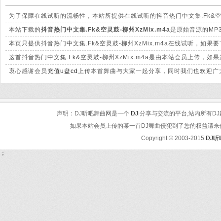
为了保障在线试听的流畅性，本站所提供在线试听的抖音热门中文集.Fk&空灵
别。
本站下载的
抖音热门中文集.Fk&空灵鼓-柳州XzMix.m4a
是原始音源的MP3
本页只提供抖音热门中文集.Fk&空灵鼓-柳州XzMix.m4a在线试听，如
这首抖音热门中文集.Fk&空灵鼓-柳州XzMix.m4a是由本站会员上传
衷心感谢会员
充值u盘cd
上传本首舞曲与大家一起分享，同时我们也欢迎广大
声明：DJ听吧舞曲网是一个
DJ
分享与交流的平台,站内所有DJ
如果本站会员上传的某一首DJ舞曲侵犯到了您的权益请来信告知
Copyright © 2003-2015
DJ
；