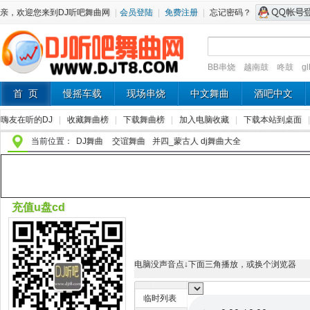
亲，欢迎您来到DJ听吧舞曲网
|
会员登陆
|
免费注册
|
忘记密码？
BB串烧
越南鼓
咚鼓
g
首 页
慢摇车载
现场串烧
中文舞曲
酒吧中文
嗨友在听的DJ
|
收藏舞曲榜
|
下载舞曲榜
|
加入电脑收藏
|
下载本站到桌面
当前位置：
DJ舞曲
交谊舞曲
并四_蒙古人 dj舞曲大全
充值u盘cd
电脑没声音点↓下面三角播放，或换个浏览器
临时列表