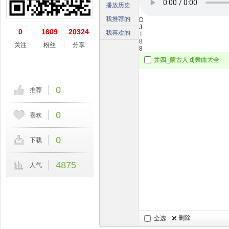
播放历史
我推荐的
D
J
0
1609
20324
我喜欢的
T
8
关注
粉丝
分享
8
并四_蒙古人 dj舞曲大全
0
推荐
0
喜欢
0
下载
4875
人气
删除
全选