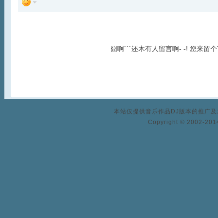
囧啊```还木有人留言啊- -! 您来留
本站仅提供音乐作品DJ版本的推广
Copyright © 2002-2014