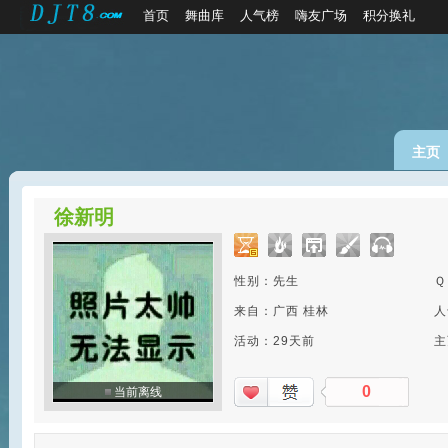
首页
舞曲库
人气榜
嗨友广场
积分换礼
主页
徐新明
性别：先生
Ｑ
来自：广西 桂林
人
活动：29天前
主
0
当前离线