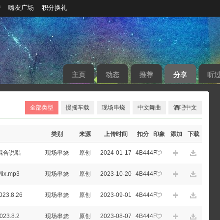
榜
嗨友广场
积分换礼
主页
动态
推荐
分享
听
全部类型
慢摇车载
现场串烧
中文舞曲
酒吧中文
类别
来源
上传时间
扣分
印象
添加
下载
混合说唱
现场串烧
原创
2024-01-17
4B444F
x.mp3
现场串烧
原创
2023-10-20
4B444F
3.8.26
现场串烧
原创
2023-09-01
4B444F
3.8.2
现场串烧
原创
2023-08-07
4B444F