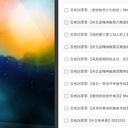
百色Dj霏霏-（曾给钦州小七粉丝）Mix 2
百色Dj霏霏-【曾经的你笑中有泪】Mix 2
百色Dj霏霏-【杰哥经典动听舞曲专辑】2
百色Dj霏霏【中文串串香】2023331