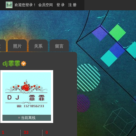
欢迎您登录！
会员空间
登 录
注 册
过
照片
关系
留言
dj霏霏
当前离线
1
33
0