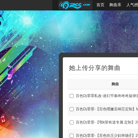
首页
舞曲库
人气
她上传分享的舞曲
舞曲
百色Dj霏霏私改-迷幻节奏咚咚咚旋律
百色Dj霏霏-【百色嘿撇丢呐芯定制】Mi
百色Dj霏霏-【鄂k荣有道专属 定制】202
百色Dj霏霏-【百色街王少妇串烧✌】202