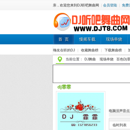
亲，欢迎您来到DJ听吧舞曲网
|
会员登陆
|
免费
首 页
慢摇车载
现场串烧
嗨友在听的DJ
|
收藏舞曲榜
|
下载舞曲榜
|
当前位置：
DJ舞曲
现场串烧
百色Dj霏
dj霏霏
电脑没声音点
临时列表