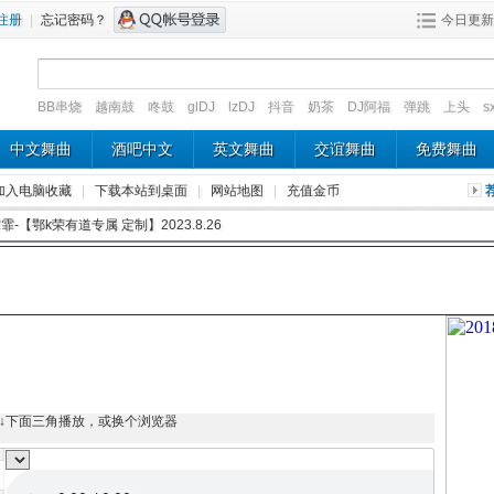
注册
|
忘记密码？
今日更新
BB串烧
越南鼓
咚鼓
glDJ
lzDJ
抖音
奶茶
DJ阿福
弹跳
上头
s
中文舞曲
酒吧中文
英文舞曲
交谊舞曲
免费舞曲
加入电脑收藏
|
下载本站到桌面
|
网站地图
|
充值金币
霏-【鄂k荣有道专属 定制】2023.8.26
↓下面三角播放，或换个浏览器