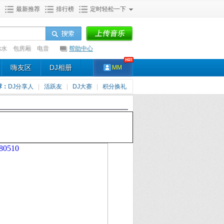
最新推荐
排行榜
定时轻松一下
x水
包房厢
电音
帮助中心
嗨友区
DJ相册
MM
荐：
DJ分享人
|
活跃友
|
DJ大赛
|
积分换礼