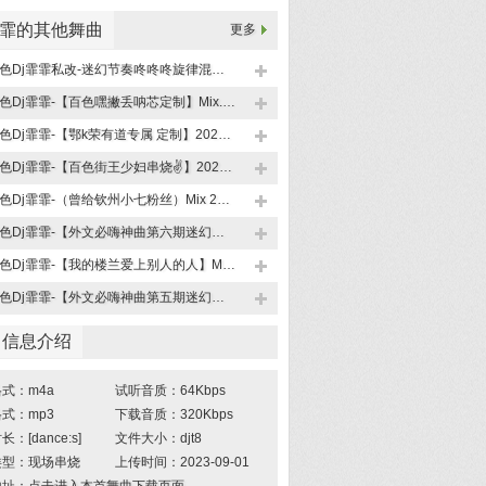
霏霏的其他舞曲
更多
百色Dj霏霏私改-迷幻节奏咚咚咚旋律混合说唱
百色Dj霏霏-【百色嘿撇丢呐芯定制】Mix.mp3
百色Dj霏霏-【鄂k荣有道专属 定制】2023.8.26
百色Dj霏霏-【百色街王少妇串烧✌】2023.8.2
百色Dj霏霏-（曾给钦州小七粉丝）Mix 2023.5.30制
百色Dj霏霏-【外文必嗨神曲第六期迷幻】桂L●20230625
百色Dj霏霏-【我的楼兰爱上别人的人】Mix 2023.06.07
百色Dj霏霏-【外文必嗨神曲第五期迷幻】桂L●20230523
曲信息介绍
式：m4a
试听音质：64Kbps
式：mp3
下载音质：320Kbps
：[dance:s]
文件大小：djt8
类型：现场串烧
上传时间：2023-09-01