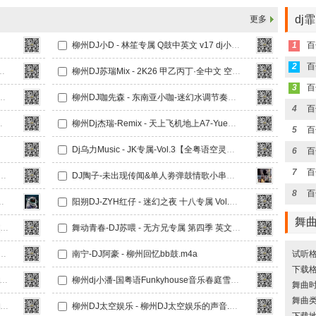
dj
更多
柳州DJ小D - 林笙专属 Q鼓中英文 v17 dj小D.m4a
1
2
 澳门之夜-KK全遗憾情歌.m4a
柳州DJ苏瑞Mix - 2K26 甲乙丙丁·全中文 空灵鼓串烧.m4a
3
6上半年迷幻总结【DJ斯斯大放送Nol.4】.m4a
柳州DJ咖先森 - 东南亚小咖-迷幻水调节奏【全英文Funky House 系列】竹子串烧《广西龙仔专属定制》.m4a
4
后我只能奔跑.m4a
柳州Dj杰瑞-Remix - 天上飞机地上A7-YueB专属.m4a
5
Dj乌力Music - JK专属-Vol.3【全粤语空灵鼓串烧】.m4a
6
7
c - Axin专属-Vol.6（中英文Q鼓）.m4a
DJ陶子-未出现传闻&单人劵弹鼓情歌小串烧.m4a
8
漫ProHuouse中文串烧
阳朔DJ-ZYH红仔 - 迷幻之夜 十八专属 Vol.4【阳朔DJ-ZYH】.m4a
舞
舞动青春-DJ苏喂 - 无方兄专属-第三季 中英文Q鼓 我要验牌.m4a
舞动青春-DJ苏喂 - 无方兄专属 第四季 英文Q鼓Sta加强版 xin2026 Mix.m4a
【杰歌专属】迷幻之夜·全英文弹跳上冲Funky Hosue.m4a
南宁-DJ阿豪 - 柳州回忆bb鼓.m4a
试听格
下载格
j小潘-国粤语FunkyHouse音乐打碟偏爱空灵鼓DJ车载串烧.m4a
柳州dj小潘-国粤语Funkyhouse音乐春庭雪车载dj串烧.m4a
舞曲时长
舞曲
柳州DJ小D - VIP 小鹿鹿专属 中英文Q鼓 v30（dj小D).m4a
柳州DJ太空娱乐 - 柳州DJ太空娱乐的声音.m4a