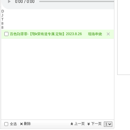
D
J
T
8
8
百色Dj霏霏-【鄂k荣有道专属 定制】2023.8.26
现场串烧
删除
上一页
下一页
全选