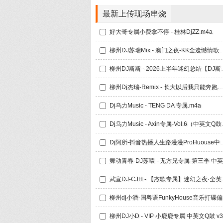
最新上传现场串烧
好大哥专属小费拿不停 - 桂林DjZZ.m4a
柳州DJ苏瑞Mix -
柳州DJ斯斯 - 202
柳州Dj杰瑞-Remix - 长大以
Dj乌力Music - TENG DA 专属.m4a
Dj乌力Musi
Dj阿所-抖音热播人生路漫
武宣DJ-CJH - 
柳州d