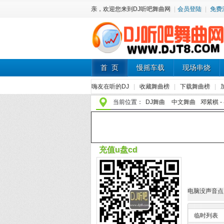
亲，欢迎您来到DJ听吧舞曲网
|
会员登陆
|
免费
首 页
慢摇车载
现场串烧
嗨友在听的DJ
|
收藏舞曲榜
|
下载舞曲榜
|
当前位置：
DJ舞曲
中文舞曲
邓紫棋 - 
充值u盘cd
电脑没声音点
临时列表