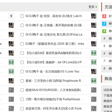
充值
更多
FunkyHouse Remix)
Gl DJ陶子 改-别安 - 喜欢你 (DJ海文 Lak House Mix 2026)粤语.m4a
1
好
2
Zkaaai - 醒着醉+迟来的情话 (DJZR ProgHouse Rmx 2025).m4a
Gl DJ陶子 改-王艳薇 - 离开我的依赖 (DJ菜仔 ProgHouse Rmx 2025).m4a
3
六期(DjFong LakHouse Rmx 2023).m4a
Gl DJ陶子 改-北海沙虫 第九期 (DJFong Lak House Mix 2023).m4a
4
a
DJ陶子《新颖语录作品·2026·第三期》.m4a
5
a
【Dj小波Edit】最炫民族风&咖啡奶茶(Dj小P LakHouse Remix)v2.m4a
6
7
j小P FunkyHouse Remix)天空鼓V2.m4a
【Dj小波Edit】曲婉婷 - Jar Of Love(Dj小P FunkyHouse Remix)天空鼓.m4a
8
波Edit】基哥 - 你的眼睛背叛你的心(Dj小P FunkyHouse Remix)天空鼓V2.m4a
Gl DJ陶子 改 - 生日祝福歌VS I Love You 城市快客 惊喜气氛 2025.m4a
舞
赫赫 2025 Remix).m4a
童丽 - 三月里的小雨 Dj阿福 ProgHouse Remix 【Dj温柔海】录制版.m4a
 House Mix 2025) 口水精修版.m4a
揽佬SKAI ISYOURGOD - 八方来财&因果(Dj小瑾 FunkyHouse Remix)车载版.m4a
试听格
下载格
柳州DJ阿刚 - 冰洁 - 春不晚 （DJ 阿刚 proghouse MIX 2024 国语女）(2).m4a
刀郎 - 喀什噶尔胡杨(Dj子靖 FunkyHouse Remix).m4a
舞曲时长
舞曲
回乡带娃 - 苹果香(Dj粥太伦 ProgHouse Remix).m4a
就是南方凯 - 列车开往春天(Dj宣小庆 FunkyHouse Mix国语女.m4a