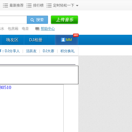
最新推荐
排行榜
定时轻松一下
x水
包房厢
电音
帮助中心
嗨友区
DJ相册
MM
荐：
DJ分享人
|
活跃友
|
DJ大赛
|
积分换礼