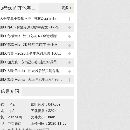
u盘cd的其他舞曲
更多
大哥专属小费拿不停 - 桂林DjZZ.m4a
柳州DJ小D - 林笙专属 Q鼓中英文 v17 dj小D.m4a
柳州DJ苏瑞Mix - 澳门之夜-KK全遗憾情歌.m4a
柳州DJ苏瑞Mix - 2K26 甲乙丙丁·全中文 空灵鼓串烧.m4a
柳州DJ斯斯 - 2026上半年迷幻总结【DJ斯斯大放送Nol.4】.m4a
柳州DJ咖先森 - 东南亚小咖-迷幻水调节奏【全英文Funky House 系列】竹子串烧《广西龙仔专属定制》.m4a
柳州Dj杰瑞-Remix - 长大以后我只能奔跑.m4a
柳州Dj杰瑞-Remix - 天上飞机地上A7-YueB专属.m4a
曲信息介绍
式：m4a
试听音质：64Kbps
式：mp3
下载音质：320Kbps
：[dance:s]
文件大小：f9eb
类型：中文舞曲
上传时间：2020-11-25