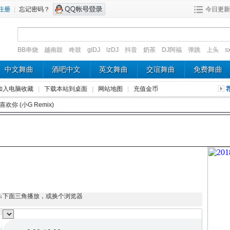
注册
|
忘记密码？
今日更新
BB串烧
越南鼓
咚鼓
glDJ
lzDJ
抖音
奶茶
DJ阿福
弹跳
上头
s
中文舞曲
酒吧中文
英文舞曲
交谊舞曲
免费舞曲
加入电脑收藏
|
下载本站到桌面
|
网站地图
|
充值金币
喜欢你 (小G Remix)
↓下面三角播放，或换个浏览器