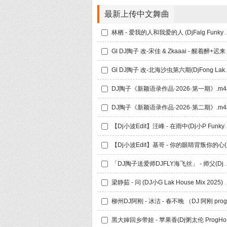
最新上传中文舞曲
林栖 - 爱我的人和我爱的人 (DjFalg 
Gl DJ陶子 改-宋佳 & 
Gl DJ陶子 改-北海沙虫第
DJ陶子《新颖语录作品·2026·第一期》.m4
DJ陶子《新颖语录作品·2026·第二期》.m4
【Dj小波Edit】汪峰 - 在雨中(D
【Dj小
「DJ陶子送爱师DJFLY海飞丝」 - 师父(Dj
梁静茹 - 问 (DJ小G Lak
黑大婶