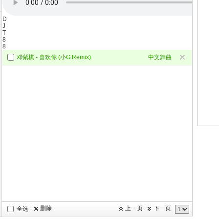
D
J
T
8
8
邓紫棋 - 喜欢你 (小G Remix)
中文舞曲
删除
上一页
下一页
全选