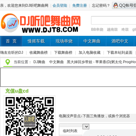
亲，欢迎您来到DJ听吧舞曲网
|
会员登陆
|
免费注册
|
忘记密码？
BB串烧
越南鼓
咚鼓
g
首 页
慢摇车载
现场串烧
中文舞曲
酒吧中文
嗨友在听的DJ
|
收藏舞曲榜
|
下载舞曲榜
|
加入电脑收藏
|
下载本站到桌面
当前位置：
DJ舞曲
中文舞曲
黑大婶回乡带娃 - 苹果香(Dj粥太伦 ProgHous
充值u盘cd
电脑没声音点↓下面三角播放，或换个浏览器
临时列表