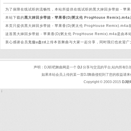
为了保障在线试听的流畅性，本站所提供在线试听的黑大婶回乡带娃 - 苹果香(Dj
件有很大的差别。
本站下载的
黑大婶回乡带娃 - 苹果香(Dj粥太伦 ProgHouse Remix).m4a
脆高清晰。
本页只提供黑大婶回乡带娃 - 苹果香(Dj粥太伦 ProgHouse Remi
这首黑大婶回乡带娃 - 苹果香(Dj粥太伦 ProgHouse Remix).
衷心感谢会员
充值u盘cd
上传本首舞曲与大家一起分享，同时我们也欢迎广大
声明：DJ听吧舞曲网是一个
DJ
分享与交流的平台,站内所有DJ
如果本站会员上传的某一首DJ舞曲侵犯到了您的权益请来信告知
Copyright © 2003-2015
DJ
；