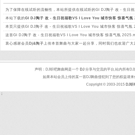
为了保障在线试听的流畅性，本站所提供在线试听的Gl DJ陶子 改 - 生日祝福歌
载的mp3文件有很大的差别。
本站下载的
Gl DJ陶子 改 - 生日祝福歌VS I Love You 城市快客 惊喜气氛 
绝对保证清脆高清晰。
本页只提供Gl DJ陶子 改 - 生日祝福歌VS I Love You 城市快客 
这首Gl DJ陶子 改 - 生日祝福歌VS I Love You 城市快客 惊喜
理。
衷心感谢会员
Dj&陶子
上传本首舞曲与大家一起分享，同时我们也欢迎广大原
声明：DJ听吧舞曲网是一个
DJ
分享与交流的平台,站内所有DJ
如果本站会员上传的某一首DJ舞曲侵犯到了您的权益请来信告知
Copyright © 2003-2015
DJ
；