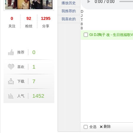
播放历史
我推荐的
D
J
0
92
1295
我喜欢的
T
8
关注
粉丝
分享
8
0
推荐
1
喜欢
7
下载
1452
人气
删除
全选