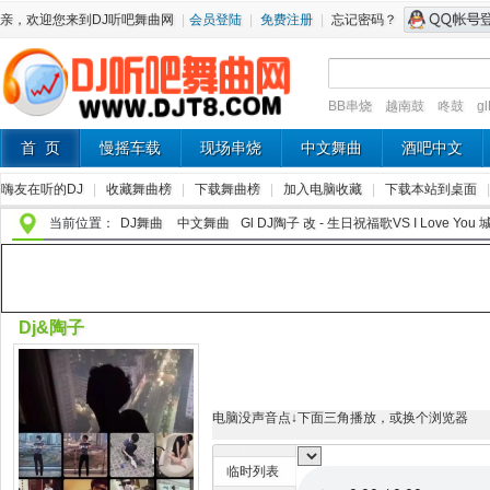
亲，欢迎您来到DJ听吧舞曲网
|
会员登陆
|
免费注册
|
忘记密码？
BB串烧
越南鼓
咚鼓
g
首 页
慢摇车载
现场串烧
中文舞曲
酒吧中文
嗨友在听的DJ
|
收藏舞曲榜
|
下载舞曲榜
|
加入电脑收藏
|
下载本站到桌面
当前位置：
DJ舞曲
中文舞曲
Gl DJ陶子 改 - 生日祝福歌VS I Love Yo
Dj&陶子
电脑没声音点↓下面三角播放，或换个浏览器
临时列表