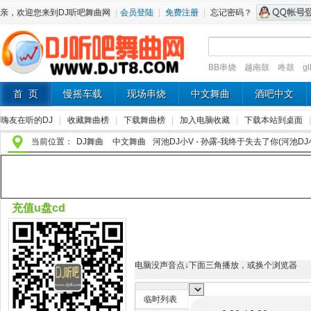
亲，欢迎您来到DJ听吧舞曲网
|
会员登陆
|
免费注册
|
忘记密码？
BB串烧
越南鼓
咚鼓
g
首 页
慢摇车载
现场串烧
中文舞曲
酒吧中文
嗨友在听的DJ
|
收藏舞曲榜
|
下载舞曲榜
|
加入电脑收藏
|
下载本站到桌面
当前位置：
DJ舞曲
中文舞曲
河池DJ小V - 孙露-我终于失去了你(河池DJ小V 2
充值u盘cd
电脑没声音点↓下面三角播放，或换个浏览器
临时列表