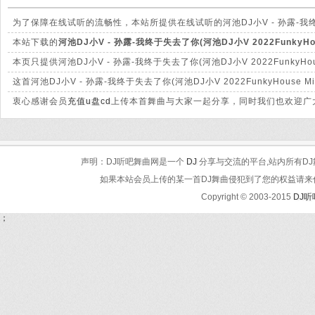
为了保障在线试听的流畅性，本站所提供在线试听的河池DJ小V - 孙露-我终于失去
供下载的mp3文件有很大的差别。
本站下载的
河池DJ小V - 孙露-我终于失去了你(河池DJ小V 2022FunkyHous
方面绝对保证清脆高清晰。
本页只提供河池DJ小V - 孙露-我终于失去了你(河池DJ小V 2022Funk
这首河池DJ小V - 孙露-我终于失去了你(河池DJ小V 2022FunkyHo
处理。
衷心感谢会员
充值u盘cd
上传本首舞曲与大家一起分享，同时我们也欢迎广大
声明：DJ听吧舞曲网是一个
DJ
分享与交流的平台,站内所有DJ
如果本站会员上传的某一首DJ舞曲侵犯到了您的权益请来信告知
Copyright © 2003-2015
DJ
；