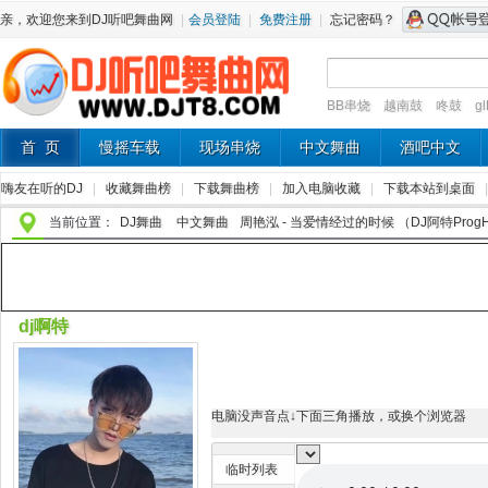
亲，欢迎您来到DJ听吧舞曲网
|
会员登陆
|
免费注册
|
忘记密码？
BB串烧
越南鼓
咚鼓
g
首 页
慢摇车载
现场串烧
中文舞曲
酒吧中文
嗨友在听的DJ
|
收藏舞曲榜
|
下载舞曲榜
|
加入电脑收藏
|
下载本站到桌面
当前位置：
DJ舞曲
中文舞曲
周艳泓 - 当爱情经过的时候 （DJ阿特ProgHou
dj啊特
电脑没声音点↓下面三角播放，或换个浏览器
临时列表