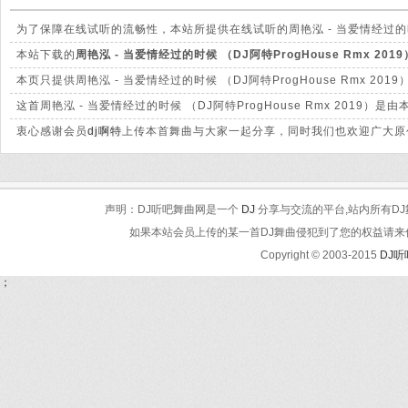
为了保障在线试听的流畅性，本站所提供在线试听的周艳泓 - 当爱情经过的时候 
文件有很大的差别。
本站下载的
周艳泓 - 当爱情经过的时候 （DJ阿特ProgHouse Rmx 2019
清脆高清晰。
本页只提供周艳泓 - 当爱情经过的时候 （DJ阿特ProgHouse Rmx
这首周艳泓 - 当爱情经过的时候 （DJ阿特ProgHouse Rmx 20
衷心感谢会员
dj啊特
上传本首舞曲与大家一起分享，同时我们也欢迎广大原
声明：DJ听吧舞曲网是一个
DJ
分享与交流的平台,站内所有DJ
如果本站会员上传的某一首DJ舞曲侵犯到了您的权益请来信告知
Copyright © 2003-2015
DJ
；