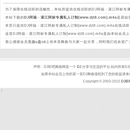
为了保障在线试听的流畅性，本站所提供在线试听的DJ阿福 - 湛江阿标专属私人
大的差别。
本站下载的
DJ阿福 - 湛江阿标专属私人订制[www.djt8.com].m4a
是原始
晰。
本页只提供DJ阿福 - 湛江阿标专属私人订制[www.djt8.com].m4
这首DJ阿福 - 湛江阿标专属私人订制[www.djt8.com].m4a是
衷心感谢会员
充值u盘cd
上传本首舞曲与大家一起分享，同时我们也欢迎广大
声明：DJ听吧舞曲网是一个
DJ
分享与交流的平台,站内所有DJ
如果本站会员上传的某一首DJ舞曲侵犯到了您的权益请来信告知
Copyright © 2003-2015
DJ
；