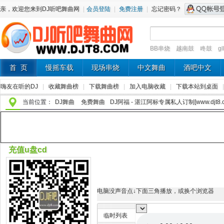
亲，欢迎您来到DJ听吧舞曲网
|
会员登陆
|
免费注册
|
忘记密码？
BB串烧
越南鼓
咚鼓
g
首 页
慢摇车载
现场串烧
中文舞曲
酒吧中文
嗨友在听的DJ
|
收藏舞曲榜
|
下载舞曲榜
|
加入电脑收藏
|
下载本站到桌面
当前位置：
DJ舞曲
免费舞曲
DJ阿福 - 湛江阿标专属私人订制[www.djt8.c
充值u盘cd
电脑没声音点↓下面三角播放，或换个浏览器
临时列表