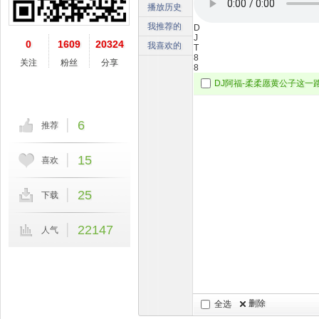
播放历史
我推荐的
D
J
0
1609
20324
我喜欢的
T
8
关注
粉丝
分享
8
6
推荐
15
喜欢
25
下载
22147
人气
删除
全选