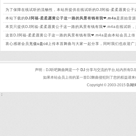
为了保障在线试听的流畅性，本站所提供在线试听的DJ阿福-柔柔愿黄公子
的差别。
本站下载的
DJ阿福-柔柔愿黄公子这一路的风景有钱有我❤.m4a
是原始音源
晰。
本页只提供DJ阿福-柔柔愿黄公子这一路的风景有钱有我❤.m4a在线试听
这首DJ阿福-柔柔愿黄公子这一路的风景有钱有我❤.m4a是由本站会员
衷心感谢会员
充值u盘cd
上传本首舞曲与大家一起分享，同时我们也欢迎广大
声明：DJ听吧舞曲网是一个
DJ
分享与交流的平台,站内所有DJ
如果本站会员上传的某一首DJ舞曲侵犯到了您的权益请来信告知
Copyright © 2003-2015
DJ
；