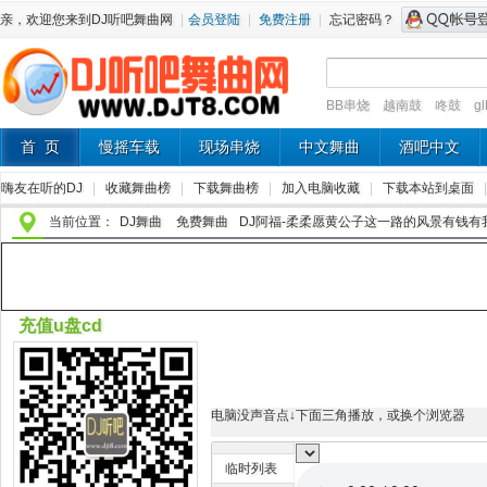
亲，欢迎您来到DJ听吧舞曲网
|
会员登陆
|
免费注册
|
忘记密码？
BB串烧
越南鼓
咚鼓
g
首 页
慢摇车载
现场串烧
中文舞曲
酒吧中文
嗨友在听的DJ
|
收藏舞曲榜
|
下载舞曲榜
|
加入电脑收藏
|
下载本站到桌面
当前位置：
DJ舞曲
免费舞曲
DJ阿福-柔柔愿黄公子这一路的风景有钱有我
充值u盘cd
电脑没声音点↓下面三角播放，或换个浏览器
临时列表