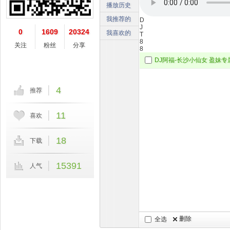
播放历史
我推荐的
D
J
0
1609
20324
我喜欢的
T
8
关注
粉丝
分享
8
DJ阿福-长沙小仙女 盈妹专属
4
推荐
11
喜欢
18
下载
15391
人气
删除
全选